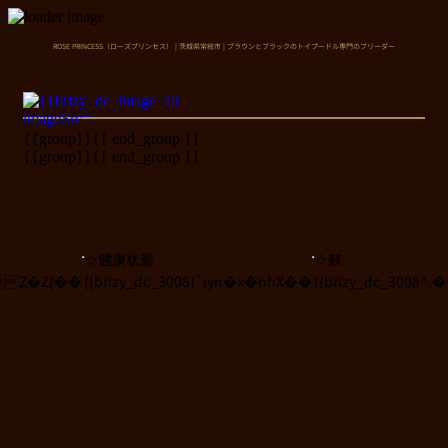
ROSE PRINCESS（ローズプリンセス） | 茨城県常総市 | ブラウンとブラックのトイプードル専門のブリーダー
{{group}}
{{ end_group }}
{{group}}
{{ end_group }}
☆健康状態
☆躾
N8Z�Z{��
{{brizy_dc_3008]`iyn�x�nhX��
{{brizy_dc_3008^.