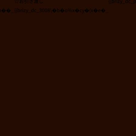
☆お引き渡し
{{brizy_dc_
9h��_
{{brizy_dc_3008\�b�o%x�cy�(x�e�_