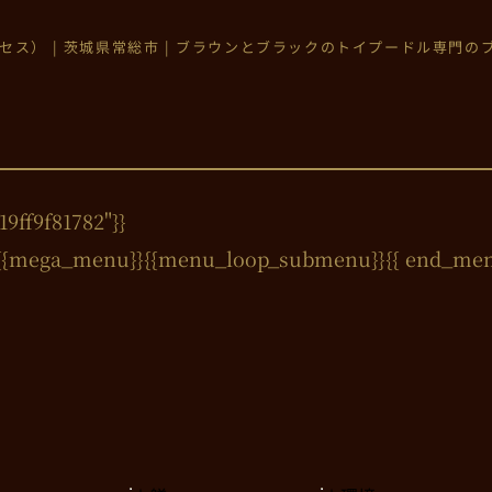
プリンセス） | 茨城県常総市 | ブラウンとブラックのトイプードル専門
9ff9f81782"}}
{{mega_menu}}{{menu_loop_submenu}}
{{ end_me