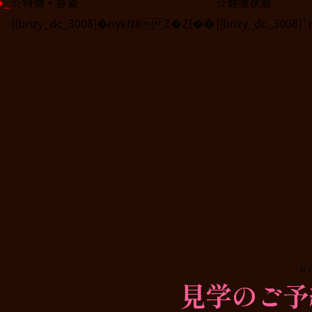
�_
☆特徴・容姿
☆健康状態
{{brizy_dc_3008]�nykN8Z�Z{��
{{brizy_dc_3008
R
見学のご予