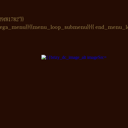
9f81782"}}
ega_menu}}{{menu_loop_submenu}}
{{ end_menu_l