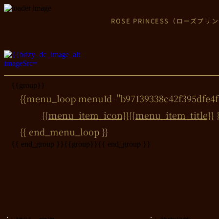
ROSE PRINCESS（ローズ
{{group}}
{{menu_loop menuId="b97139338c42f395dfe4f1
{{menu_item_icon}}
{{menu_item_title}}
{{ end_menu_loop }}
{{ end_group }}
{{group}}
{{ end_group }}