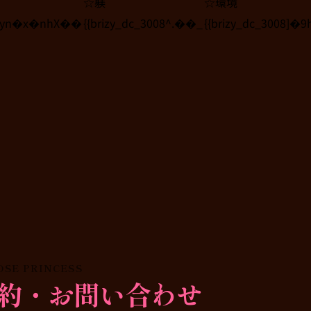
☆躾
☆環境
]`iyn�x�nhX��
{{brizy_dc_3008^.��_
{{brizy_dc_3008]�
OSE PRINCESS
約・お問い合わせ