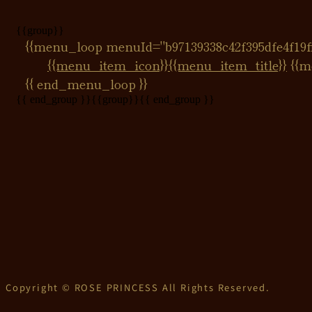
{{group}}
{{menu_loop menuId="b97139338c42f395dfe4f19ff
{{menu_item_icon}}
{{menu_item_title}}
{{m
{{ end_menu_loop }}
{{ end_group }}
{{group}}
{{ end_group }}
Copyright © ROSE PRINCESS All Rights Reserved.