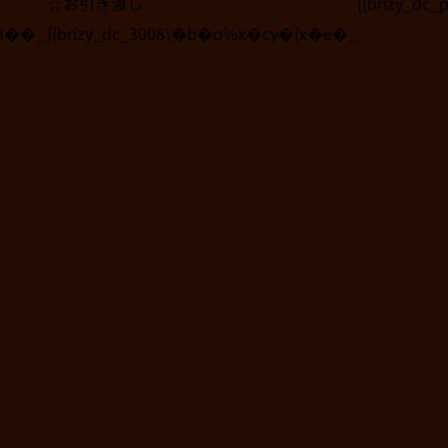
☆お引き渡し
{{brizy_dc_
9h��_
{{brizy_dc_3008\�b�o%x�cy�(x�e�_