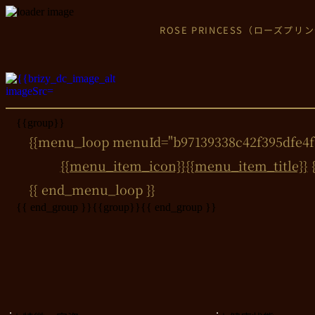
Close
ROSE PRINCESS（ローズ
{{group}}
{{menu_loop menuId="b97139338c42f395dfe4f1
{{menu_item_icon}}
{{menu_item_title}}
{{ end_menu_loop }}
{{ end_group }}
{{group}}
{{ end_group }}