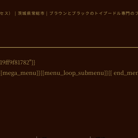
プリンセス） | 茨城県常総市 | ブラウンとブラックのトイプードル専門
9ff9f81782"}}
{{mega_menu}}{{menu_loop_submenu}}
{{ end_me