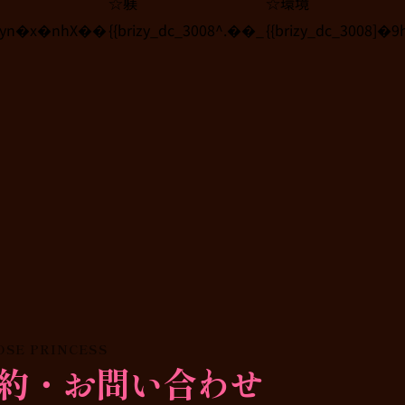
☆躾
☆環境
]`iyn�x�nhX��
{{brizy_dc_3008^.��_
{{brizy_dc_3008]�
OSE PRINCESS
約・お問い合わせ