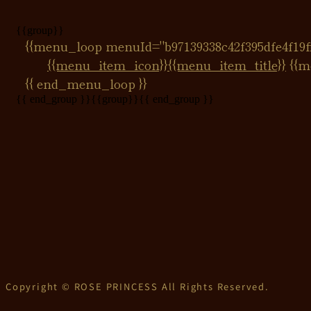
{{group}}
{{menu_loop menuId="b97139338c42f395dfe4f19ff
{{menu_item_icon}}
{{menu_item_title}}
{{m
{{ end_menu_loop }}
{{ end_group }}
{{group}}
{{ end_group }}
Copyright © ROSE PRINCESS All Rights Reserved.