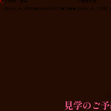
�_
☆特徴・容姿
☆健康状態
{{brizy_dc_3008]�nykN8Z�Z{��
{{brizy_dc_3008
R
見学のご予