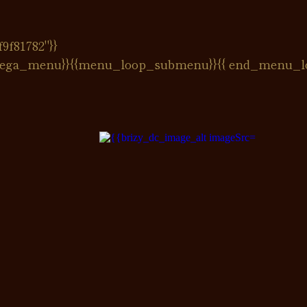
9f81782"}}
ega_menu}}{{menu_loop_submenu}}
{{ end_menu_l