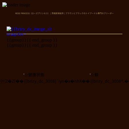
ROSE PRINCESS（ローズプリンセス） | 茨城県常総市 | ブラウンとブラックのトイプードル専門のブリーダー
{{group}}
{{ end_group }}
{{group}}
{{ end_group }}
☆健康状態
☆躾
N8Z�Z{��
{{brizy_dc_3008]`iyn�x�nhX��
{{brizy_dc_3008^.