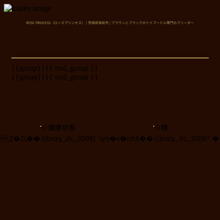
Close
ROSE PRINCESS（ローズプリンセス） | 茨城県常総市 | ブラウンとブラックのトイプードル専門のブリーダー
{{group}}
{{ end_group }}
{{group}}
{{ end_group }}
☆健康状態
☆躾
N8Z�Z{��
{{brizy_dc_3008]`iyn�x�nhX��
{{brizy_dc_3008^.