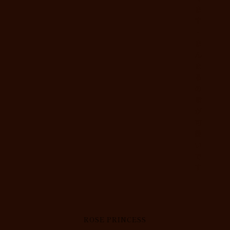
ま
す
・
ま
ん
ま
る
の
瞳
が
可
愛
い
で
す
ROSE PRINCESS