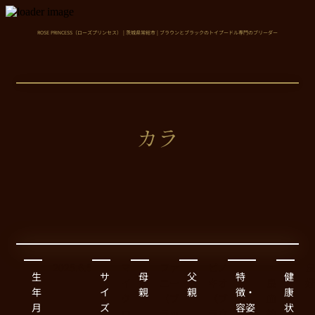
ROSE PRINCESS（ローズプリンセス） | 茨城県常総市 | ブラウンとブラックのトイプードル専門のブリーダー
カラ
2025.6.5
マ
ファ
ピノ
・
良
生
サ
母
父
特
健
イ
ニー
キオ
良
好
年
イ
親
親
徴・
康
ク
（ブ
（ブ
血
月
ズ
容姿
状
ロ
ラッ
ラウ
統