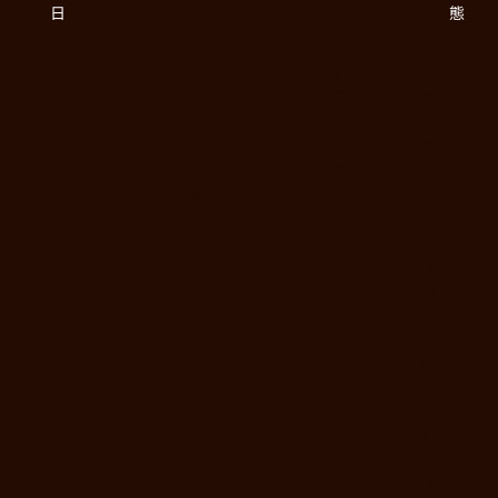
日
態
テ
ク）
ン）
・
ィ
ロイ
毛
ー
ヤル
色
カ
ロッ
＝
ッ
ク犬
ブ
プ
舎所
ラ
予
有
ッ
想
ク
・
ミ
ス
カ
ラ
ー
無
し
・
サ
イ
ズ