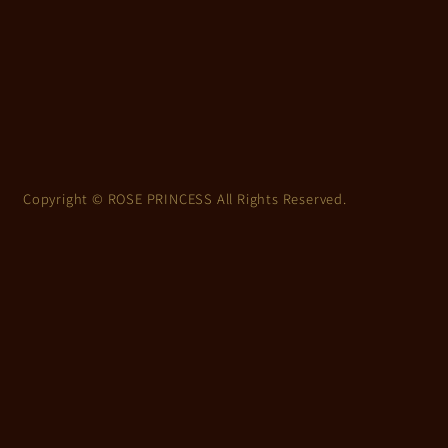
Copyright © ROSE PRINCESS All Rights Reserved.
上
に
ス
ク
ロ
ー
ル