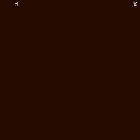
日
態
サイ
ー
フォ
血統
ズ予
ン）
ー
・毛
想
ン）
色＝
ハミ
レッ
ング
ドフ
バー
ォー
ド犬
ン
舎
・ミ
スカ
ラー
無し
・サ
イズ
＝タ
イニ
ー〜
トイ
サイ
ズ
・毛