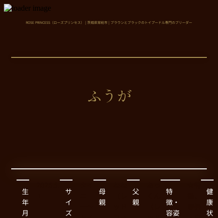
Close
ROSE PRINCESS（ローズプリンセス） | 茨城県常総市 | ブラウンとブラックのトイプードル専門のブリーダー
ふうが
2026.5.
タイ
ねね
あっ
☆特
生
サ
母
父
特
健
１
ニ
（レ
くん
徴、
年
イ
親
親
徴・
康
ー〜
ッド
（レ
容姿
月
ズ
容姿
状
トイ
フォ
ッド
・良